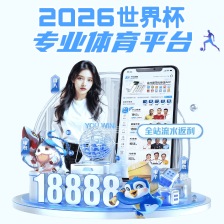
立即注册
fb体育官网
官网 · 权威
体育数据平台
FB体育官网 OFFICIAL WEBSITE
自2022年创立以来，
fb体育官网
致力于为用户提供包
括NBA、英超、欧洲杯、LPL在内的热门赛事直播与数
据服务，广受用户信赖。
立即下载fb体育官网APP