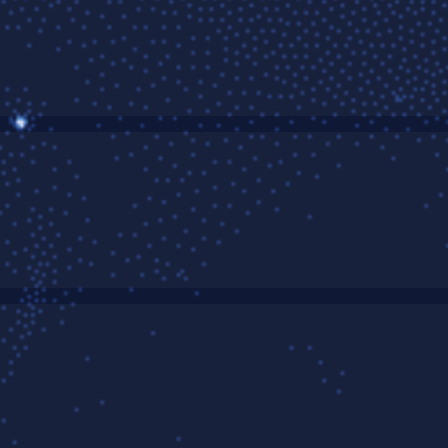
杰森·塔图姆近期状态火热，在NBA赛场上展现出
和7次助攻的数据不仅让人刮目相看，更显示了他
的核心球员，塔图姆在进攻端和防守端的表现都
讨塔图姆的近期状态，包括他的得分能力、篮板