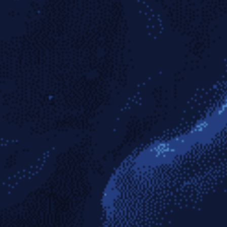
达到7次，这对于一名小前锋而言是相当可观的数
将个人发挥与团队合作结合起来，有效提升了整
塔图姆擅长读取比赛局势，根据不同情况做出迅
给空位队友，并且通过精准传球帮助他们找到最
中不可替代的一环，大大增强了凯尔特人的整体
此外，在与其他明星球员搭档时，塔图姆也展现
员发挥最大潜力，通过掩护和跑位来吸引防守注
无私奉献精神令他赢得了队友们的一致信赖，也
4、防守表现提升明显
近年来，随着经验积累与技术提升，杰森·塔图姆
他不仅积极参与到每一次防守回合中，而且还展
不同风格的小前锋及大前锋时，他总能做到游刃