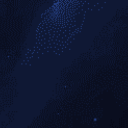
特别是在关键时刻，塔图姆往往会站出来承担起
性，不仅可以进行有效盯人，还能进行协防、补
障。同时，他积极干扰对方投篮，提高对方命中
作用。
更重要的是，随着比赛时间推移，塔图姆逐渐领
己的位置与其他队友配合，以形成合围之势，共
特人在众多较量中屡屡占据先机，为争取佳绩提
总结：
Total, 杰森·塔图姆近期状态火热，以其全面
的得分到强大的篮板控制，再到精准助攻以及卓
成熟。这样的全能型选手，不仅是篮球场上的明
凯尔特人走向辉煌。