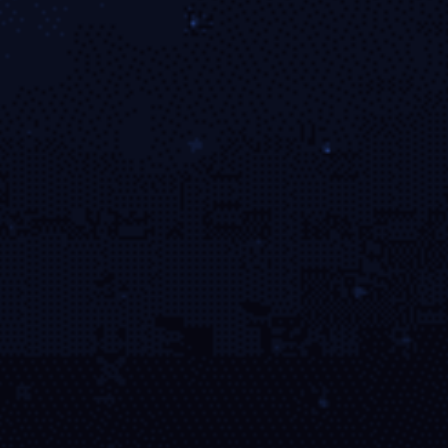
什琴斯尼谈国家
-14
fb体育官网
fb体育官网官方网站【KY1.AC】官网认证:手机版、app下
、登录入口、官方网站、网页版、平台、网址、地址、注