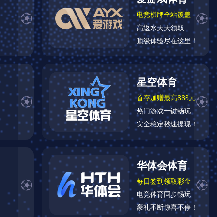
2026-05-27 03:33
68 次阅读
了他全面的篮球能力，场均25分、10个篮板
的全能型球员特质。作为波士顿凯尔特人
极具影响力。本篇文章将从四个方面详细探
控制、助攻组织以及防守表现。这些方面共